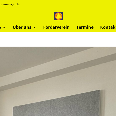
tenau-gs.de
e
Über uns
Förderverein
Termine
Kontak