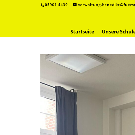
05901 4439
verwaltung.benedikt@fuers
Startseite
Unsere Schul