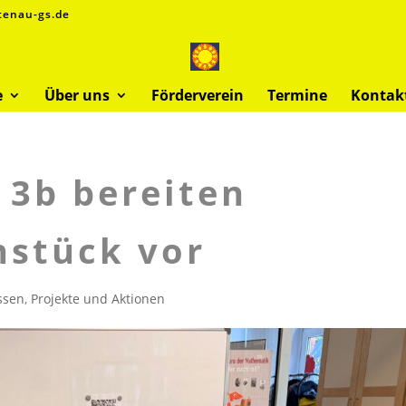
tenau-gs.de
e
Über uns
Förderverein
Termine
Kontak
 3b bereiten
hstück vor
ssen
,
Projekte und Aktionen