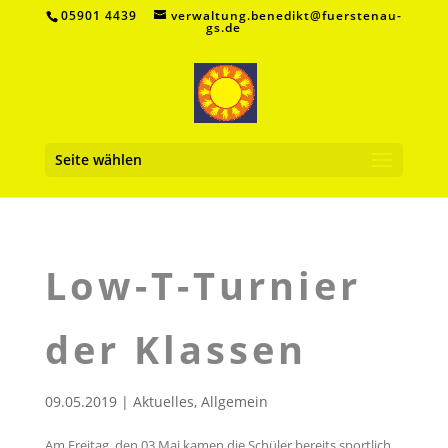
05901 4439
verwaltung.benedikt@fuerstenau-
gs.de
Seite wählen
Low-T-Turnier
der Klassen
09.05.2019
|
Aktuelles
,
Allgemein
Am Freitag, den 03.Mai kamen die Schüler bereits sportlich