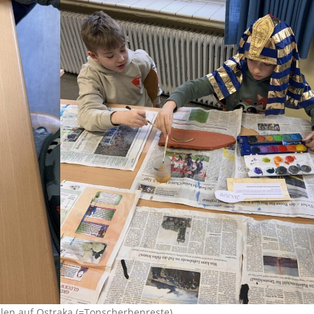
len auf Ostraka (=Tonscherbenreste)