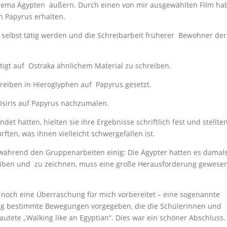
Thema Ägypten äußern. Durch einen von mir ausgewählten Film ha
on Papyrus erhalten.
selbst tätig werden und die Schreibarbeit früherer Bewohner der 
tigt auf Ostraka ähnlichem Material zu schreiben.
reiben in Hieroglyphen auf Papyrus gesetzt.
Osiris auf Papyrus nachzumalen.
t hatten, hielten sie ihre Ergebnisse schriftlich fest und stellte
ften, was ihnen vielleicht schwergefallen ist.
 während den Gruppenarbeiten einig: Die Ägypter hatten es damal
hreiben und zu zeichnen, muss eine große Herausforderung gewese
noch eine Überraschung für mich vorbereitet – eine sogenannte
ng bestimmte Bewegungen vorgegeben, die die Schülerinnen und
utete „Walking like an Egyptian“. Dies war ein schöner Abschluss.