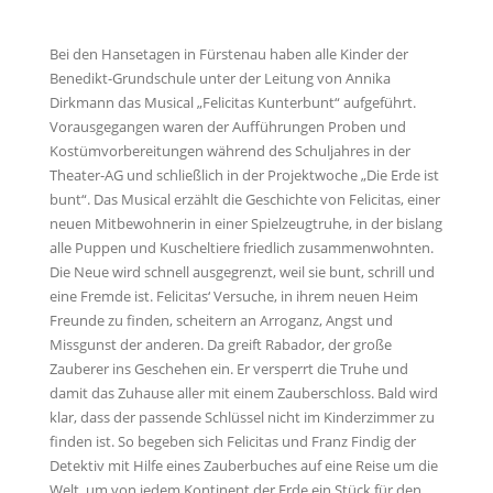
Bei den Hansetagen in Fürstenau haben alle Kinder der
Benedikt-Grundschule unter der Leitung von Annika
Dirkmann das Musical „Felicitas Kunterbunt“ aufgeführt.
Vorausgegangen waren der Aufführungen Proben und
Kostümvorbereitungen während des Schuljahres in der
Theater-AG und schließlich in der Projektwoche „Die Erde ist
bunt“. Das Musical erzählt die Geschichte von Felicitas, einer
neuen Mitbewohnerin in einer Spielzeugtruhe, in der bislang
alle Puppen und Kuscheltiere friedlich zusammenwohnten.
Die Neue wird schnell ausgegrenzt, weil sie bunt, schrill und
eine Fremde ist. Felicitas‘ Versuche, in ihrem neuen Heim
Freunde zu finden, scheitern an Arroganz, Angst und
Missgunst der anderen. Da greift Rabador, der große
Zauberer ins Geschehen ein. Er versperrt die Truhe und
damit das Zuhause aller mit einem Zauberschloss. Bald wird
klar, dass der passende Schlüssel nicht im Kinderzimmer zu
finden ist. So begeben sich Felicitas und Franz Findig der
Detektiv mit Hilfe eines Zauberbuches auf eine Reise um die
Welt, um von jedem Kontinent der Erde ein Stück für den