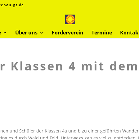
tenau-gs.de
e
Über uns
Förderverein
Termine
Kontak
r Klassen 4 mit de
innen und Schüler der Klassen 4a und b zu einer geführten Wande
ging es durch Wald und Feld. Unterwegs gab es viel zu entdecken. 