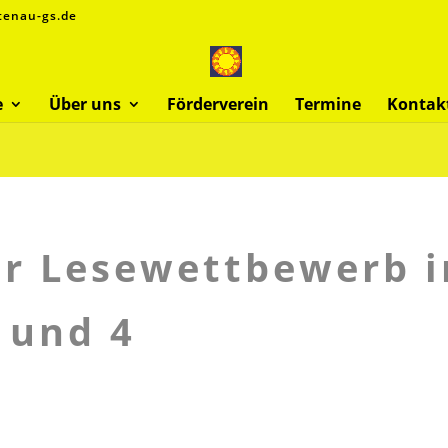
tenau-gs.de
e
Über uns
Förderverein
Termine
Kontak
er Lesewettbewerb i
 und 4