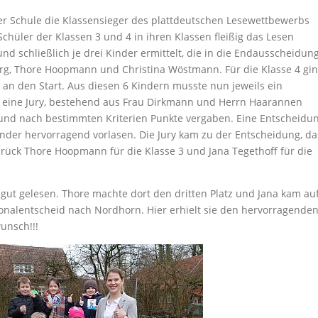
r Schule die Klassensieger des plattdeutschen Lesewettbewerbs
chüler der Klassen 3 und 4 in ihren Klassen fleißig das Lesen
nd schließlich je drei Kinder ermittelt, die in die Endausscheidun
erg, Thore Hoopmann und Christina Wöstmann. Für die Klasse 4 gi
 an den Start. Aus diesen 6 Kindern musste nun jeweils ein
ar eine Jury, bestehend aus Frau Dirkmann und Herrn Haarannen
und nach bestimmten Kriterien Punkte vergaben. Eine Entscheidu
Kinder hervorragend vorlasen. Die Jury kam zu der Entscheidung, da
rück Thore Hoopmann für die Klasse 3 und Jana Tegethoff für die
gut gelesen. Thore machte dort den dritten Platz und Jana kam au
ionalentscheid nach Nordhorn. Hier erhielt sie den hervorragenden
unsch!!!